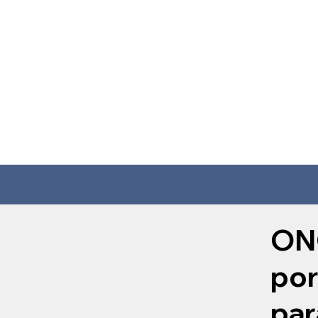
ONG
por
par