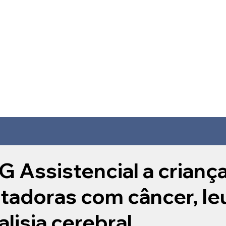
 Assistencial a crianç
tadoras com câncer, le
alisia cerebral