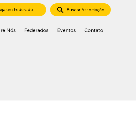
eja um Federado
Buscar Associação
re Nós
Federados
Eventos
Contato