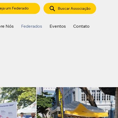
eja um Federado
Buscar Associação
re Nós
Federados
Eventos
Contato