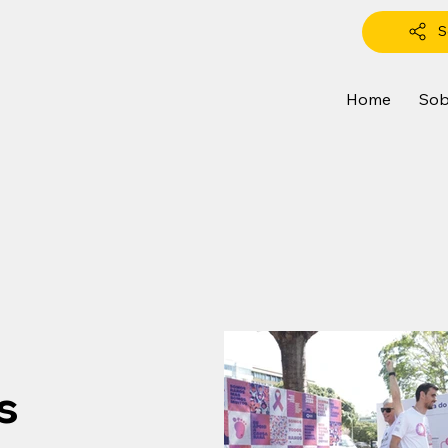
S
Home
Sob
s