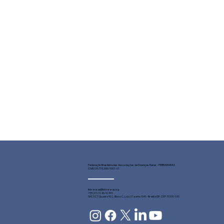
Federação Brasileira das Associações de Doenças Raras - FEBRARARAS
CNPJ 33.715.330/0001-01
febrararas@febrararas.org
+55 (61) 3246-9284
SHCS CT Quadra 502, Bloco C, Loja 37, parte 1041 - Brasília/DF. CEP 70330-530