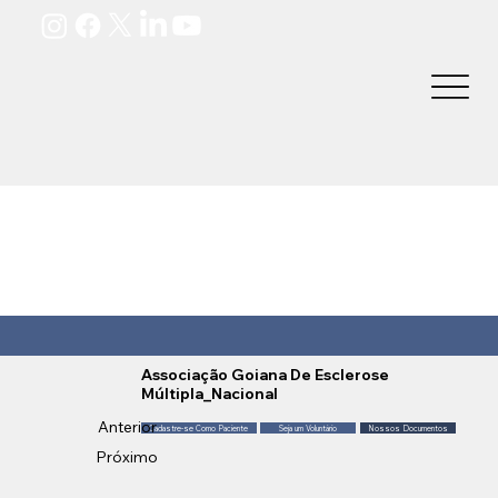
Associação Goiana De Esclerose
Múltipla_Nacional
Anterior
Cadastre-se Como Paciente
Seja um Voluntário
Nossos Documentos
Próximo