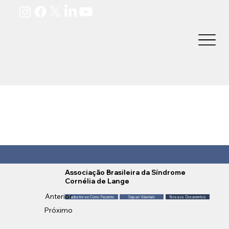
Associação Brasileira da Síndrome
Cornélia de Lange
Anterior
Cadastre-se Como Paciente
Seja um Voluntário
Nossos Documentos
Próximo