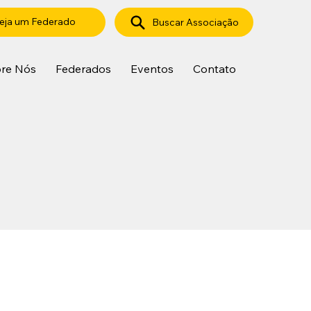
eja um Federado
Buscar Associação
re Nós
Federados
Eventos
Contato