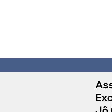
Ass
Exc
Jô